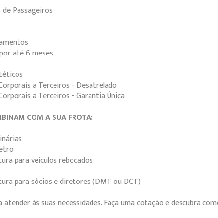
s de Passageiros
pamentos
por até 6 meses
téticos
Corporais a Terceiros - Desatrelado
orporais a Terceiros - Garantia Única
BINAM COM A SUA FROTA:
inárias
etro
tura para veículos rebocados
tura para sócios e diretores (DMT ou DCT)
 atender às suas necessidades. Faça uma cotação e descubra como