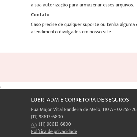
a sua autorização para armazenar esses arquivos.
Contato
Caso precise de qualquer suporte ou tenha alguma d
atendimento divulgados em nosso site.
;
LUBRI ADM E CORRETORA DE SEGUROS
Rua Major Vital Bandeira de Mello, 110 A - 02258-2
(11) 98613-6800
(11) 98613-6800
Política de privacidade