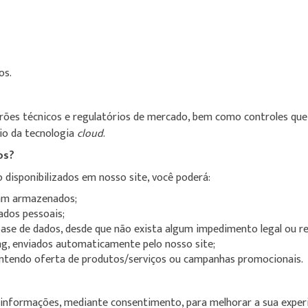
os.
drões técnicos e regulatórios de mercado, bem como controles que
io da tecnologia
cloud
.
os?
disponibilizados em nosso site, você poderá:
ram armazenados;
dados pessoais;
 base de dados, desde que não exista algum impedimento legal ou r
ng, enviados automaticamente pelo nosso site;
contendo oferta de produtos/serviços ou campanhas promocionais.
nformações, mediante consentimento, para melhorar a sua experi